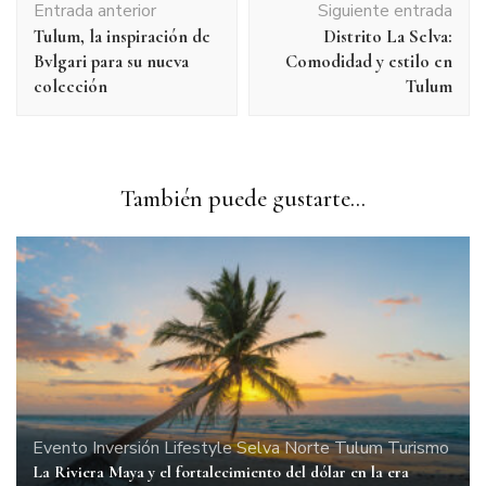
Entrada anterior
Siguiente entrada
de
Tulum, la inspiración de
Distrito La Selva:
entradas
Bvlgari para su nueva
Comodidad y estilo en
colección
Tulum
También puede gustarte...
Evento
Inversión
Lifestyle
Selva Norte
Tulum
Turismo
La Riviera Maya y el fortalecimiento del dólar en la era