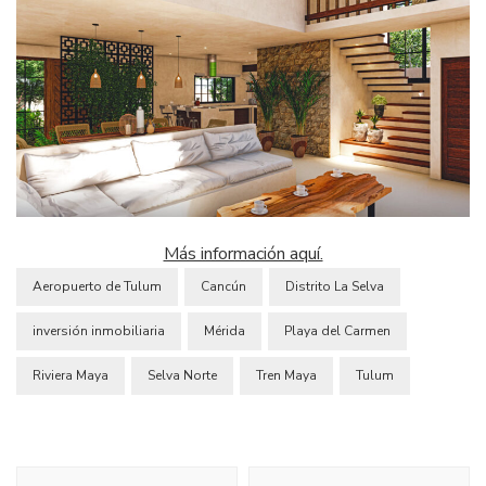
Más información aquí.
Aeropuerto de Tulum
Cancún
Distrito La Selva
inversión inmobiliaria
Mérida
Playa del Carmen
Riviera Maya
Selva Norte
Tren Maya
Tulum
Navegación