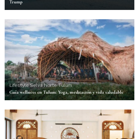
Trump
Lifestyle
Selva Norte
Tulum
Guía wellness en Tulum: Yoga, meditación y vida saludable