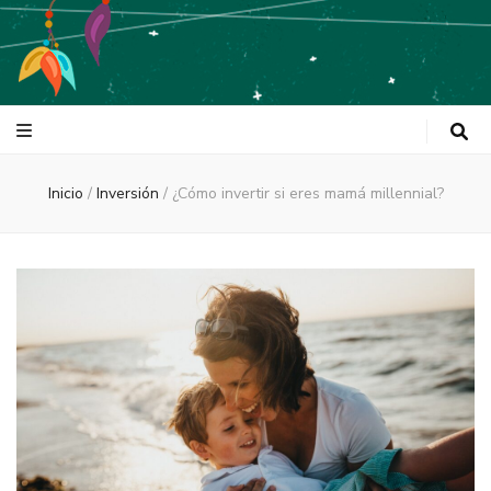
Tulum Is Love
Inicio
/
Inversión
/
¿Cómo invertir si eres mamá millennial?